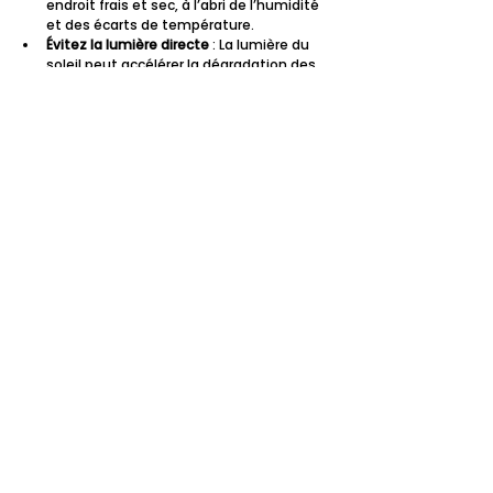
endroit frais et sec, à l’abri de l’humidité 
et des écarts de température.
Évitez la lumière directe
 : La lumière du 
soleil peut accélérer la dégradation des 
bandes.
Limitez les lectures
 : Utilisez un lecteur 
adapté et évitez les relectures 
fréquentes qui usent la bande.
Éloignez des sources magnétiques
 : Les 
aimants et certains appareils 
électroniques peuvent effacer les 
enregistrements analogiques.
Ces précautions permettent de retarder 
l’usure naturelle des cassettes, mais la 
numérisation reste la meilleure solution pour 
éviter une perte définitive.
Conclusion : préserver vos 
cassettes, c’est préserver 
vos souvenirs
Les cassettes vidéo contiennent des 
fragments de vie, des souvenirs familiaux et 
des témoignages d’une époque révolue. Ne 
pas les numériser, c’est prendre le risque de 