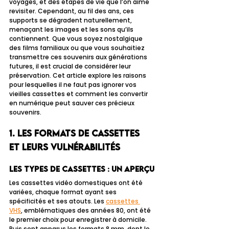
voyages, et des étapes de vie que l’on aime 
revisiter. Cependant, au fil des ans, ces 
supports se dégradent naturellement, 
menaçant les images et les sons qu’ils 
contiennent. Que vous soyez nostalgique 
des films familiaux ou que vous souhaitiez 
transmettre ces souvenirs aux générations 
futures, il est crucial de considérer leur 
préservation. Cet article explore les raisons 
pour lesquelles il ne faut pas ignorer vos 
vieilles cassettes et comment les convertir 
en numérique peut sauver ces précieux 
souvenirs.
1. Les formats de cassettes 
et leurs vulnérabilités
Les types de cassettes : un aperçu
Les cassettes vidéo domestiques ont été 
variées, chaque format ayant ses 
spécificités et ses atouts. Les 
cassettes 
VHS
, emblématiques des années 80, ont été 
le premier choix pour enregistrer à domicile. 
Puis sont apparus les formats 8 mm, dont le 