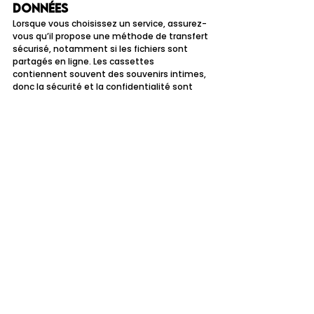
données
Lorsque vous choisissez un service, assurez-
vous qu’il propose une méthode de transfert 
sécurisé, notamment si les fichiers sont 
partagés en ligne. Les cassettes 
contiennent souvent des souvenirs intimes, 
donc la sécurité et la confidentialité sont 
primordiales.
Pour en savoir plus sur les services de 
conversion professionnels, 
visitez notre site
. 
En suivant ces recommandations, vous êtes 
mieux équipé pour choisir le service de 
conversion de cassettes qui correspond à 
vos attentes et qui préserve vos souvenirs 
familiaux pour les années à venir.
Comment choisir le bon service de 
conversion de cassettes ?