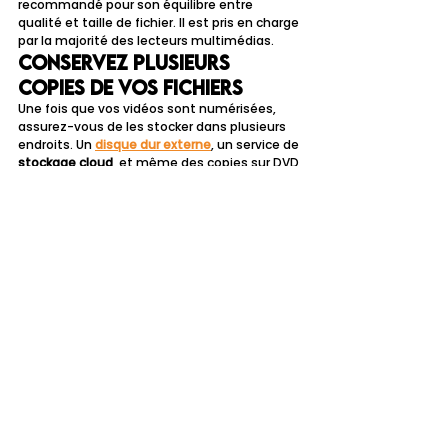
recommandé pour son équilibre entre 
qualité et taille de fichier. Il est pris en charge 
par la majorité des lecteurs multimédias.
Conservez plusieurs 
copies de vos fichiers
Une fois que vos vidéos sont numérisées, 
assurez-vous de les stocker dans plusieurs 
endroits. Un 
disque dur externe
, un service de 
stockage cloud
, et même des copies sur DVD 
ou clé USB peuvent servir de sauvegardes 
pour éviter toute perte en cas de panne de 
matériel.
Conclusion
Que vous optiez pour une numérisation faite 
maison ou que vous confiiez cette tâche à 
un professionnel, l’important est d’agir 
rapidement pour protéger vos précieux 
souvenirs. Chaque méthode présente ses 
avantages, mais toutes ont le même 
objectif : rendre vos vidéos analogiques 
accessibles, partageables, et préservées 
pour les années à venir.